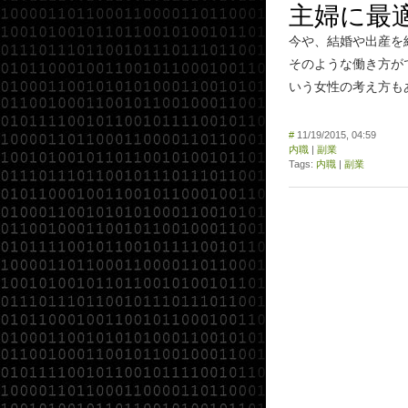
主婦に最
今や、結婚や出産を
そのような働き方が
いう女性の考え方も
#
11/19/2015, 04:59
内職
|
副業
Tags:
内職
|
副業