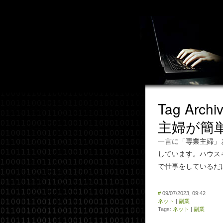
Tag Arch
主婦が簡
一言に「専業主婦」
しています。ハウス
で仕事をしているだ
#
09/07/2023, 09:42
ネット
|
副業
Tags:
ネット
|
副業