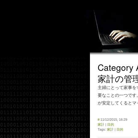
Category 
家計の管
主婦にとって家事を
要なことの一つです
が安定してくるとマ
#
11/12/2015, 16:29
家計
|
目的
Tags:
家計
|
目的